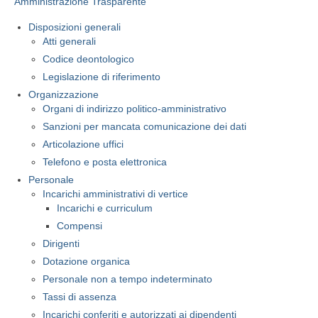
Amministrazione Trasparente
Servizi agli iscritti
Disposizioni generali
Atti generali
EPPI (Previdenza P. I.)
Codice deontologico
Legislazione di riferimento
Richiesta PEC e Firma Digitale
Organizzazione
Organi di indirizzo politico-amministrativo
Offerta Formativa
Sanzioni per mancata comunicazione dei dati
E-Lerning
Articolazione uffici
Telefono e posta elettronica
Fondazione Opificium
Personale
Incarichi amministrativi di vertice
Convenzioni Università
Incarichi e curriculum
Compensi
CNPI
Dirigenti
Regulated professions in the EU
Dotazione organica
Personale non a tempo indeterminato
Tassi di assenza
Incarichi conferiti e autorizzati ai dipendenti