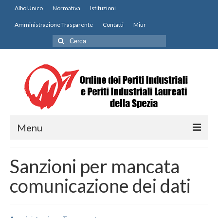
Albo Unico
Normativa
Istituzioni
Amministrazione Trasparente
Contatti
Miur
Cerca:
Menu
Home
Sanzioni per mancata
Notizie
comunicazione dei dati
Modulistica
Contatti