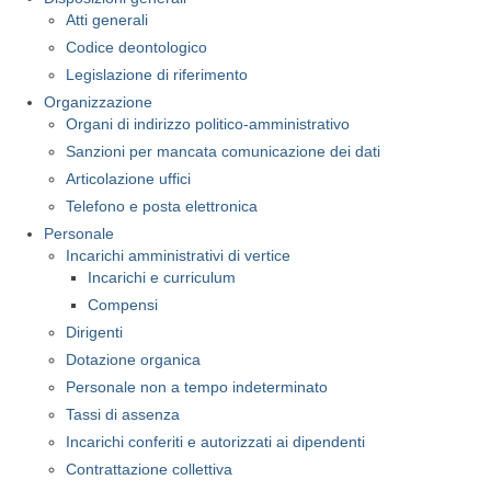
Atti generali
Servizi agli iscritti
Codice deontologico
Legislazione di riferimento
EPPI (Previdenza P. I.)
Organizzazione
Organi di indirizzo politico-amministrativo
Richiesta PEC e Firma Digitale
Sanzioni per mancata comunicazione dei dati
Offerta Formativa
Articolazione uffici
Telefono e posta elettronica
E-Lerning
Personale
Incarichi amministrativi di vertice
Fondazione Opificium
Incarichi e curriculum
Convenzioni Università
Compensi
Dirigenti
CNPI
Dotazione organica
Personale non a tempo indeterminato
Regulated professions in the EU
Tassi di assenza
Incarichi conferiti e autorizzati ai dipendenti
Contrattazione collettiva