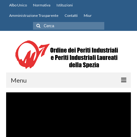
Albo Unico
Normativa
Istituzioni
Amministrazione Trasparente
Contatti
Miur
Cerca:
Menu
Home
Notizie
Modulistica
Contatti