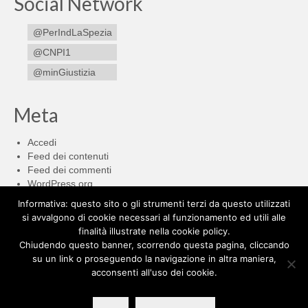
Social Network
@PerIndLaSpezia
@CNPI1
@minGiustizia
Meta
Accedi
Feed dei contenuti
Feed dei commenti
WordPress.org
Informativa: questo sito o gli strumenti terzi da questo utilizzati
si avvalgono di cookie necessari al funzionamento ed utili alle
Cerca:
finalità illustrate nella cookie policy.
Chiudendo questo banner, scorrendo questa pagina, cliccando
su un link o proseguendo la navigazione in altra maniera,
acconsenti all'uso dei cookie.
CNPI
EPPI
Collegio Massa – Carrara
Collegio Genova
Collegio Savona
Collegio Imperia
Miur