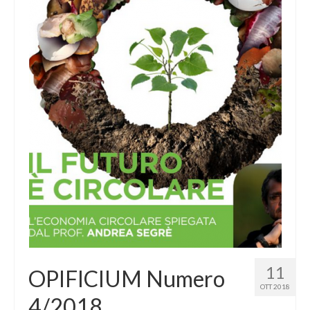
Servizi agli iscritti
EPPI (Previdenza P. I.)
Richiesta PEC e Firma Digitale
Offerta Formativa
E-Lerning
Fondazione Opificium
Convenzioni Università
CNPI
Regulated professions in the EU
11
OPIFICIUM Numero
OTT 2018
4/2018