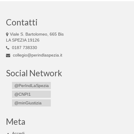
Contatti
Viale S. Bartolomeo, 665 Bis
LA SPEZIA 19126
0187 738330
collegio@perindlaspezia.it
Social Network
@PerIndLaSpezia
@CNPI1
@minGiustizia
Meta
Accedi