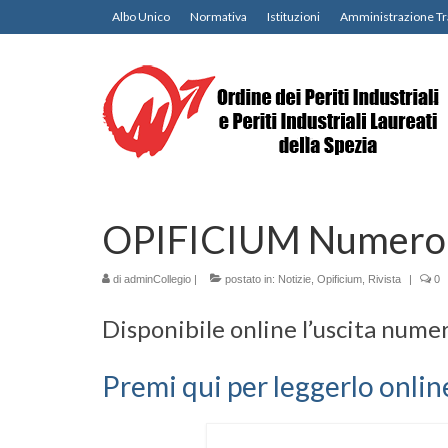
Albo Unico
Normativa
Istituzioni
Amministrazione Tr
OPIFICIUM Numero
di
adminCollegio
|
postato in:
Notizie
,
Opificium
,
Rivista
|
0
Disponibile online l’uscita numer
Premi qui per leggerlo onlin