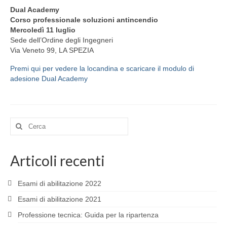
Dual Academy
Servizi agli iscritti
Corso professionale soluzioni antincendio
Mercoledì 11 luglio
EPPI (Previdenza P. I.)
Sede dell’Ordine degli Ingegneri
Via Veneto 99, LA SPEZIA
Richiesta PEC e Firma Digitale
Premi qui per vedere la locandina e scaricare il modulo di
Offerta Formativa
adesione Dual Academy
E-Lerning
Fondazione Opificium
Cerca:
Convenzioni Università
Articoli recenti
CNPI
Regulated professions in the EU
Esami di abilitazione 2022
Esami di abilitazione 2021
Professione tecnica: Guida per la ripartenza