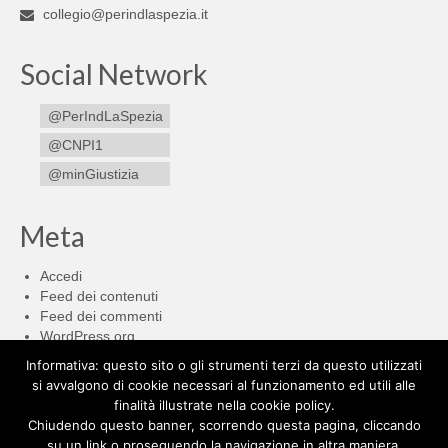
collegio@perindlaspezia.it
Social Network
@PerIndLaSpezia
@CNPI1
@minGiustizia
Meta
Accedi
Feed dei contenuti
Feed dei commenti
WordPress.org
Informativa: questo sito o gli strumenti terzi da questo utilizzati
Cerca:
si avvalgono di cookie necessari al funzionamento ed utili alle
finalità illustrate nella cookie policy.
Chiudendo questo banner, scorrendo questa pagina, cliccando
su un link o proseguendo la navigazione in altra maniera,