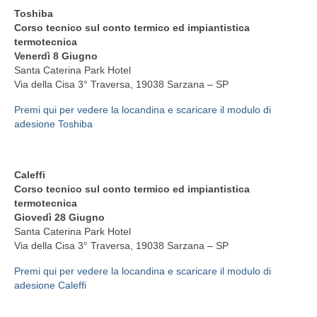
Toshiba
Servizi agli iscritti
Corso tecnico sul conto termico ed impiantistica
termotecnica
EPPI (Previdenza P. I.)
Venerdì 8 Giugno
Santa Caterina Park Hotel
Richiesta PEC e Firma Digitale
Via della Cisa 3° Traversa, 19038 Sarzana – SP
Offerta Formativa
Premi qui per vedere la locandina e scaricare il modulo di
adesione Toshiba
E-Lerning
Fondazione Opificium
Caleffi
Corso tecnico sul conto termico ed impiantistica
Convenzioni Università
termotecnica
Giovedì 28 Giugno
CNPI
Santa Caterina Park Hotel
Via della Cisa 3° Traversa, 19038 Sarzana – SP
Regulated professions in the EU
Premi qui per vedere la locandina e scaricare il modulo di
adesione Caleffi