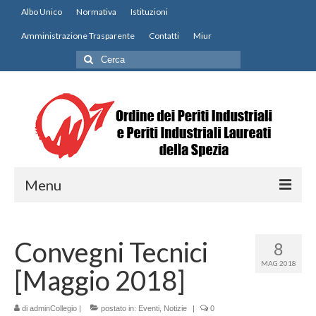
Albo Unico
Normativa
Istituzioni
Amministrazione Trasparente
Contatti
Miur
Cerca:
Menu
Home
Convegni Tecnici
8
Notizie
MAG 2018
[Maggio 2018]
Modulistica
Contatti
di
adminCollegio
|
postato in:
Eventi
,
Notizie
|
0