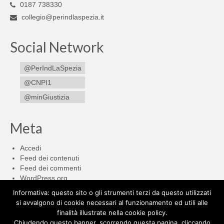
0187 738330
collegio@perindlaspezia.it
Social Network
@PerIndLaSpezia
@CNPI1
@minGiustizia
Meta
Accedi
Feed dei contenuti
Feed dei commenti
WordPress.org
Informativa: questo sito o gli strumenti terzi da questo utilizzati
Cerca:
si avvalgono di cookie necessari al funzionamento ed utili alle
finalità illustrate nella cookie policy.
Chiudendo questo banner, scorrendo questa pagina, cliccando