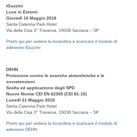
iGuzzini
Servizi agli iscritti
Luce in Esterni
Giovedì 10 Maggio 2018
EPPI (Previdenza P. I.)
Santa Caterina Park Hotel
Via della Cisa 3° Traversa, 19038 Sarzana – SP
Richiesta PEC e Firma Digitale
Premi qui per vedere la locandina e scaricare il modulo di
Offerta Formativa
adesione iGuzzini
E-Lerning
DEHN
Fondazione Opificium
Protezione contro le scariche atmosferiche e le
sovratensioni
Convenzioni Università
Scelta ed applicazione degli SPD
Nuove Norme CEI EN 62305 (CEI 81-10)
CNPI
Lunedì 21 Maggio 2018
Santa Caterina Park Hotel
Regulated professions in the EU
Via della Cisa 3° Traversa, 19038 Sarzana – SP
Premi qui per vedere la locandina e scaricare il modulo di
adesione DEHN