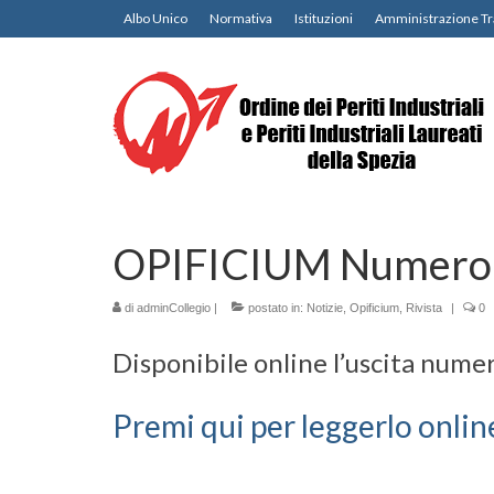
Albo Unico
Normativa
Istituzioni
Amministrazione Tr
OPIFICIUM Numero
di
adminCollegio
|
postato in:
Notizie
,
Opificium
,
Rivista
|
0
Disponibile online l’uscita numer
Premi qui per leggerlo onlin